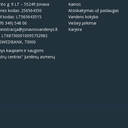
to g. 9 LT – 55249 Jonava
Kainos
nės kodas: 256564350
Atsiskaitymas už paslaugas
 kodas: LT565643515
Vandens kokybė
70 349) 548 06
Viešieji pirkimai
nistracija@jonavosvandenys.lt
Karjera
: LT687300010095732982
SWEDBANK, 73000
s kaupiami ir saugomi
strų centras" Juridinių asmenų