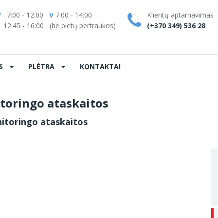
V
7:00 - 12:00
V
7:00 - 14:00
Klientų aptarnavimas
:45 - 16:00 (be pietų pertraukos)
(+370 349) 536 28
OS
PLĖTRA
KONTAKTAI
toringo ataskaitos
itoringo ataskaitos