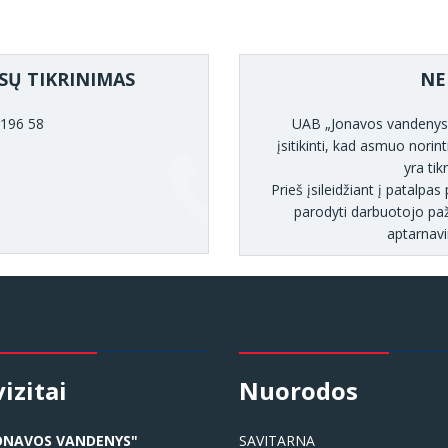
SŲ TIKRINIMAS
NE
 196 58
UAB „Jonavos vandenys” 
įsitikinti, kad asmuo norint
yra tik
Prieš įsileidžiant į patalp
parodyti darbuotojo paž
aptarnav
izitai
Nuorodos
ONAVOS VANDENYS"
SAVITARNA