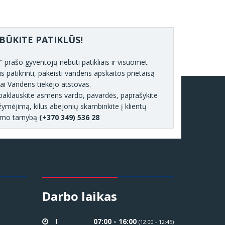
BŪKITE PATIKLŪS!
prašo gyventojų nebūti patikliais ir visuomet
is patikrinti, pakeisti vandens apskaitos prietaisą
rai Vandens tiekėjo atstovas.
as paklauskite asmens vardo, pavardės, paprašykite
ymėjimą, kilus abejonių skambinkite į klientų
imo tarnybą
(+370 349) 536 28
Darbo laikas
I
07:00 - 16:00
(12:00 - 12:45)