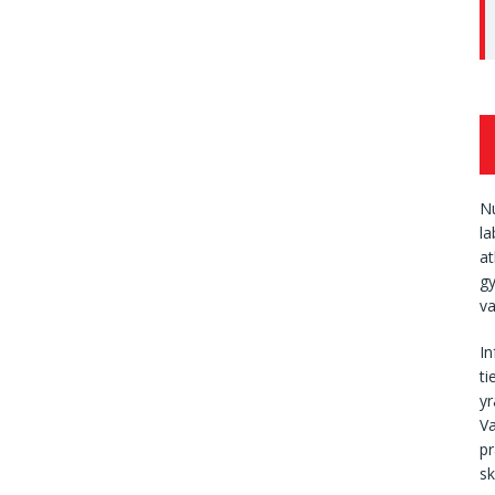
Nu
la
at
gy
va
I
ti
yr
Va
p
sk