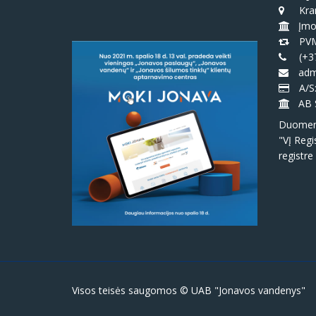
Kran
Įmo
PVM
(+3
admi
A/S
AB 
Duomeny
"VĮ Regi
registre
Visos teisės saugomos © UAB "Jonavos vandenys"