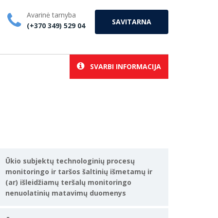
Avarinė tarnyba
SAVITARNA
(+370 349) 529 04
SVARBI INFORMACIJA
Ūkio subjektų technologinių procesų
monitoringo ir taršos šaltinių išmetamų ir
(ar) išleidžiamų teršalų monitoringo
nenuolatinių matavimų duomenys