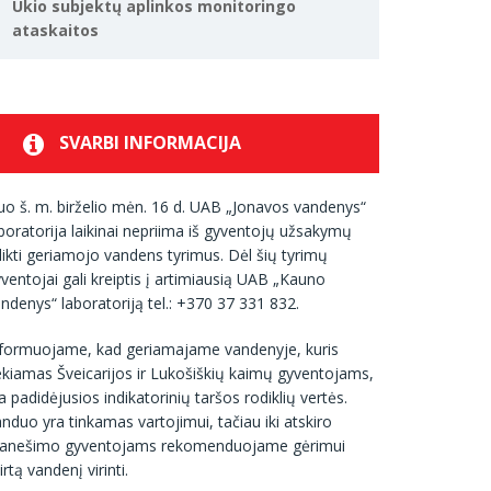
Ūkio subjektų aplinkos monitoringo
ataskaitos
SVARBI INFORMACIJA
o š. m. birželio mėn. 16 d. UAB „Jonavos vandenys“
boratorija laikinai nepriima iš gyventojų užsakymų
likti geriamojo vandens tyrimus. Dėl šių tyrimų
ventojai gali kreiptis į artimiausią UAB „Kauno
ndenys“ laboratoriją tel.: +370 37 331 832.
nformuojame, kad geriamajame vandenyje, kuris
ekiamas Šveicarijos ir Lukošiškių kaimų gyventojams,
a padidėjusios indikatorinių taršos rodiklių vertės.
nduo yra tinkamas vartojimui, tačiau iki atskiro
ranešimo gyventojams rekomenduojame gėrimui
irtą vandenį virinti.